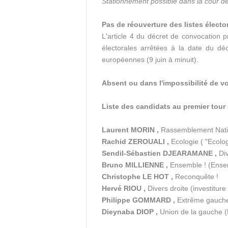
Stationnement possible dans la cour de 
Pas de réouverture des listes électo
L'article 4 du décret de convocation pr
électorales arrêtées à la date du décr
européennes (9 juin à minuit).
Absent ou dans l'impossibilité de vo
Liste des candidats au premier tour 
Laurent MORIN ,
Rassemblement Nati
Rachid ZEROUALI ,
Ecologie ( "Ecolo
Sendil-Sébastien DJEARAMANE ,
Div
Bruno MILLIENNE ,
Ensemble ! (Ensem
Christophe LE HOT ,
Reconquête !
Hervé RIOU ,
Divers droite (investiture
Philippe GOMMARD ,
Extrême gauche 
Dieynaba DIOP ,
Union de la gauche (