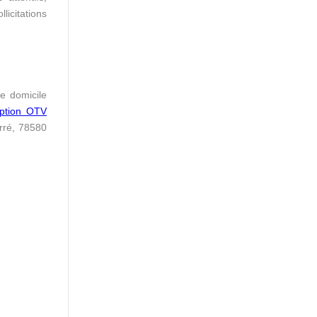
licitations
e domicile
ription OTV
rré, 78580