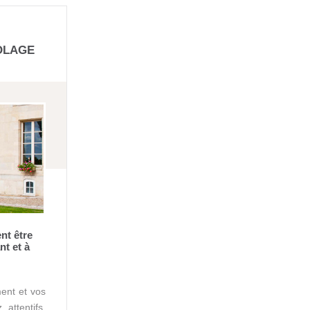
OLAGE
nt être
nt et à
ment et vos
attentifs,