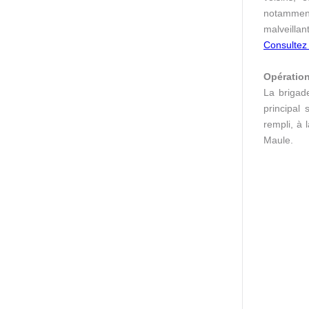
notamment 
malveillan
Consultez 
Opération
La brigad
principal
rempli, à
Maule.