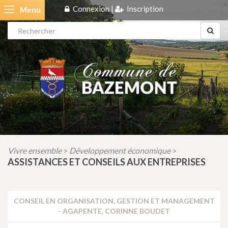
Connexion
|
Inscription
Menu
Vivre ensemble
Développement économique
>
>
ASSISTANCES ET CONSEILS AUX ENTREPRISES
CONSEIL EN ORGANISATION, GESTION ET MANAGEMENT
- AGAPENTE, CORINNE BOUDET