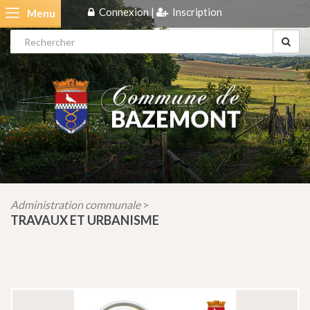
Connexion
|
Inscription
Menu
Administration communale
>
TRAVAUX ET URBANISME