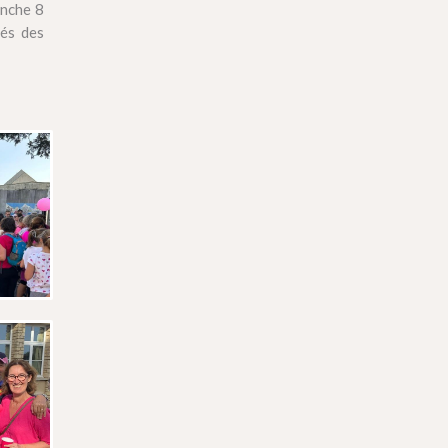
anche 8
és des