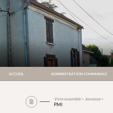
ACCUEIL
ADMINISTRATION COMMUNALE
Vivre ensemble
Jeunesse
>
>
PMI